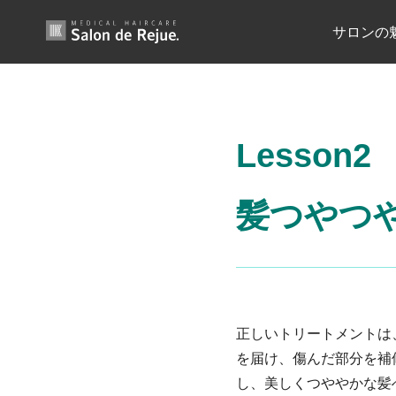
内
サロンの
容
を
ス
キ
ッ
Lesson2
プ
髪つやつ
正しいトリートメントは
を届け、傷んだ部分を補
し、美しくつややかな髪