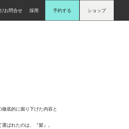
方/お問合せ
採用
予約する
ショップ
の徹底的に掘り下げた内容と
して選ばれたのは、『髪』。