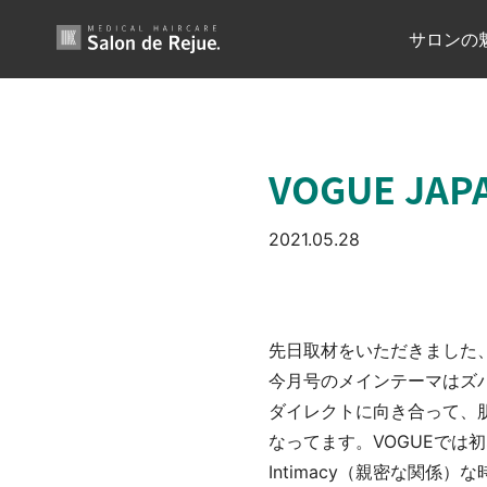
内
サロンの
容
を
ス
キ
ッ
VOGUE J
プ
2021.05.28
先日取材をいただきました、V
今月号のメインテーマはズ
ダイレクトに向き合って、
なってます。VOGUEでは
Intimacy（親密な関