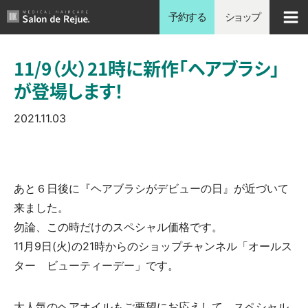
内
予約する
ショップ
容
を
11/9（火）21時に新作「ヘアブラシ」
ス
が登場します！
キ
ッ
2021.11.03
プ
あと６日後に『ヘアブラシがデビューの日』が近づいて
来ました。
️勿論、この時だけのスペシャル価格です。
11月9日(火)の21時からのショップチャンネル「オールス
ター ビューティーデー」です。
大人気のヘアオイルもご要望にお応えして、スペシャル