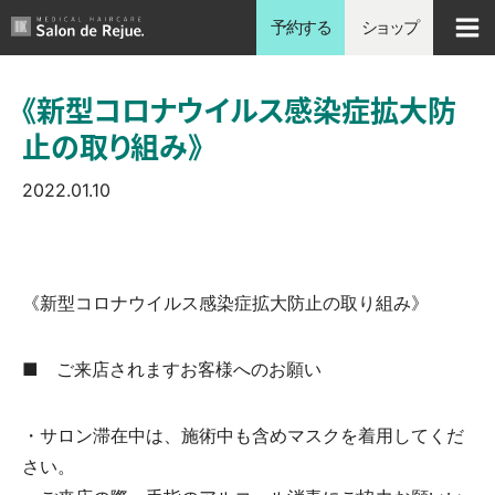
内
予約する
ショップ
容
を
《新型コロナウイルス感染症拡大防
ス
止の取り組み》
キ
ッ
2022.01.10
プ
《新型コロナウイルス感染症拡大防止の取り組み》
■ ご来店されますお客様へのお願い
・サロン滞在中は、施術中も含めマスクを着用してくだ
さい。