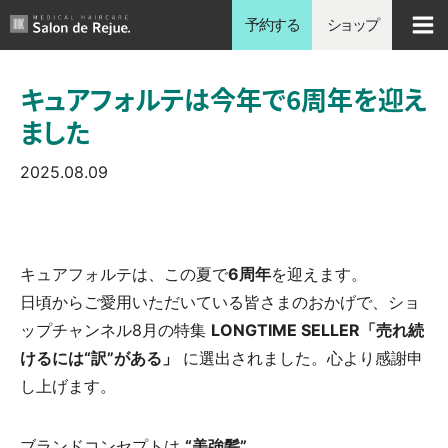
内
予約する
ショップ
容
を
キュアフォルテは今年で6周年を迎え
ス
ました
キ
ッ
2025.08.09
プ
キュアフォルテは、この夏で
6周年
を迎えます。
日頃からご愛用いただいている皆さまのおかげで、ショ
ップチャンネル8月の特集
LONGTIME SELLER「売れ続
けるには“訳”がある」
に選出されました。心より感謝申
し上げます。
ブランドコンセプトは
“美強髪”
。