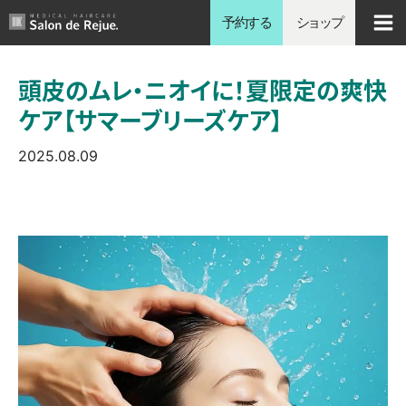
内
予約する
ショップ
容
を
頭皮のムレ・ニオイに！夏限定の爽快
ス
ケア【サマーブリーズケア】
キ
ッ
2025.08.09
プ